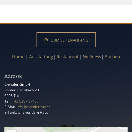
ZUM SEITENANFANG
Home
|
Ausstattung
|
Restaurant
|
Wellness
|
Buchen
Adresse
Christler GmbH
Vorderlanersbach 231
6293
Tux
Tel.:
+43 5287 87468
E-Mail
:
info@christler-tux.at
E-Tankstelle vor dem Haus