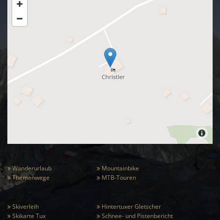
Wanderurlaub
Mountainbike


Themenwege
MTB-Touren


Skiverleih
Hintertuxer Gletscher


Skikarte Tux
Schnee- und Pistenbericht

