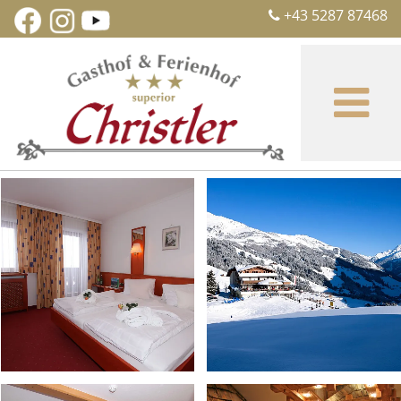
+43 5287 87468
