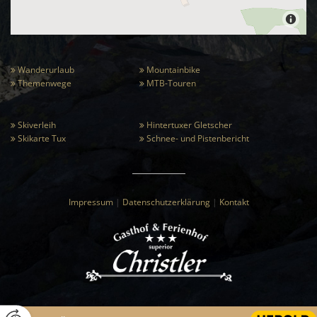
Wanderurlaub
Mountainbike


Themenwege
MTB-Touren


Skiverleih
Hintertuxer Gletscher


Skikarte Tux
Schnee- und Pistenbericht


Impressum
|
Datenschutzerklärung
|
Kontakt