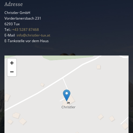
Adresse
Christler GmbH
Vorderlanersbach 231
6293
Tux
Tel.:
+43 5287 87468
E-Mail
:
info@christler-tux.at
E-Tankstelle vor dem Haus