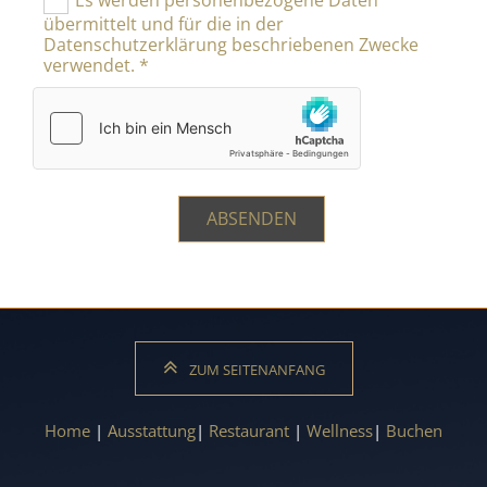
übermittelt und für die in der
Datenschutzerklärung beschriebenen Zwecke
verwendet. *
ZUM SEITENANFANG
Home
|
Ausstattung
|
Restaurant
|
Wellness
|
Buchen