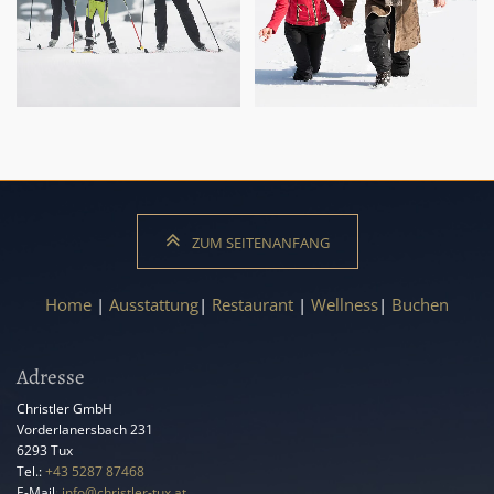
ZUM SEITENANFANG
Home
|
Ausstattung
|
Restaurant
|
Wellness
|
Buchen
Adresse
Christler GmbH
Vorderlanersbach 231
6293
Tux
Tel.:
+43 5287 87468
E-Mail
:
info@christler-tux.at