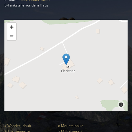
E-Tankstelle vor dem Haus
Wanderurlaub
Mountainbike


Themenwege
MTB-Touren

