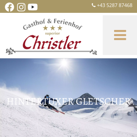
+43 5287 87468

HINTERTUXER GLETSCHER