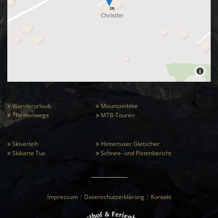
Wanderurlaub
Mountainbike


Themenwege
MTB-Touren


Skiverleih
Hintertuxer Gletscher


Skikarte Tux
Schnee- und Pistenbericht


Impressum
|
Datenschutzerklärung
|
Kontakt