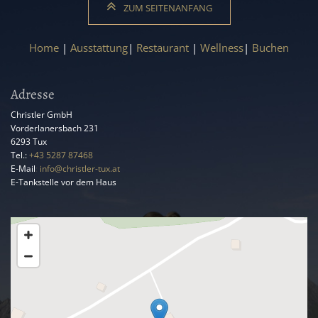
ZUM SEITENANFANG
Home
|
Ausstattung
|
Restaurant
|
Wellness
|
Buchen
Adresse
Christler GmbH
Vorderlanersbach 231
6293
Tux
Tel.:
+43 5287 87468
E-Mail
:
info@christler-tux.at
E-Tankstelle vor dem Haus